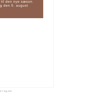
til den nye sæson.
g den 5. august
dk
•
log ind