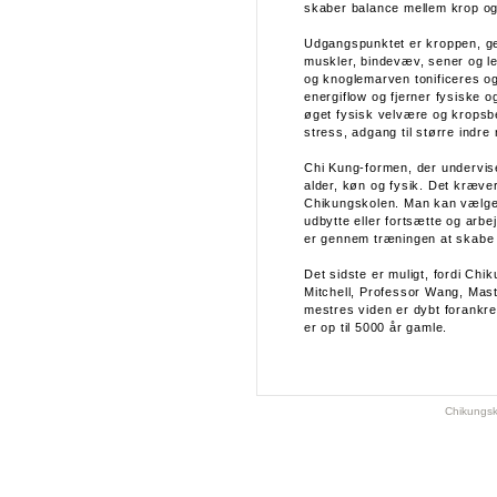
skaber balance mellem krop og
Udgangspunktet er kroppen, ge
muskler, bindevæv, sener og le
og knoglemarven tonificeres og
energiflow og fjerner fysiske 
øget fysisk velvære og kropsb
stress, adgang til større indre
Chi Kung-formen, der undervise
alder, køn og fysik. Det kræve
Chikungskolen. Man kan vælge 
udbytte eller fortsætte og arbe
er gennem træningen at skabe e
Det sidste er muligt, fordi Ch
Mitchell, Professor Wang, Mas
mestres viden er dybt forankret
er op til 5000 år gamle.
Chikungsk