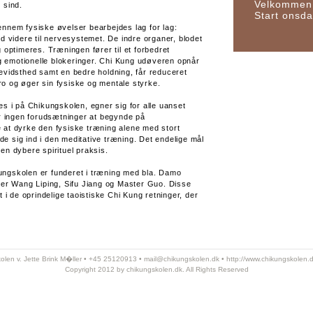
Velkommen 
 sind.
Start onsda
nnem fysiske øvelser bearbejdes lag for lag:
d videre til nervesystemet. De indre organer, blodet
 optimeres. Træningen fører til et forbedret
og emotionelle blokeringer. Chi Kung udøveren opnår
evidsthed samt en bedre holdning, får reduceret
 ro og øger sin fysiske og mentale styrke.
s i på Chikungskolen, egner sig for alle uanset
r ingen forudsætninger at begynde på
at dyrke den fysiske træning alene med stort
jde sig ind i den meditative træning. Det endelige mål
n dybere spirituel praksis.
ikungskolen er funderet i træning med bla. Damo
ter Wang Liping, Sifu Jiang og Master Guo. Disse
 i de oprindelige taoistiske Chi Kung retninger, der
olen v. Jette Brink M�ller • +45 25120913 •
mail@chikungskolen.dk
•
http://www.chikungskolen.
Copyright 2012 by chikungskolen.dk. All Rights Reserved