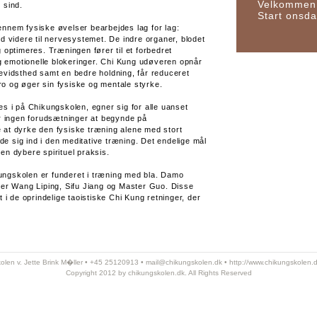
Velkommen 
 sind.
Start onsda
nnem fysiske øvelser bearbejdes lag for lag:
d videre til nervesystemet. De indre organer, blodet
 optimeres. Træningen fører til et forbedret
og emotionelle blokeringer. Chi Kung udøveren opnår
evidsthed samt en bedre holdning, får reduceret
 ro og øger sin fysiske og mentale styrke.
s i på Chikungskolen, egner sig for alle uanset
r ingen forudsætninger at begynde på
at dyrke den fysiske træning alene med stort
jde sig ind i den meditative træning. Det endelige mål
n dybere spirituel praksis.
ikungskolen er funderet i træning med bla. Damo
ter Wang Liping, Sifu Jiang og Master Guo. Disse
 i de oprindelige taoistiske Chi Kung retninger, der
olen v. Jette Brink M�ller • +45 25120913 •
mail@chikungskolen.dk
•
http://www.chikungskolen.
Copyright 2012 by chikungskolen.dk. All Rights Reserved