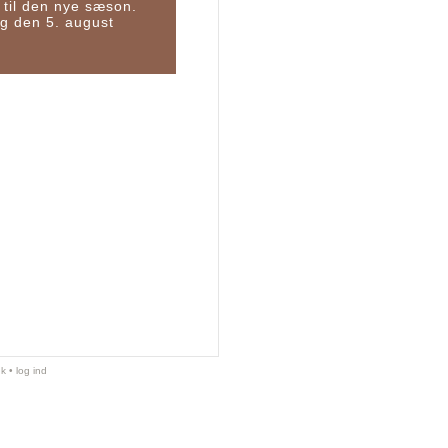
til den nye sæson.
g den 5. august
dk
•
log ind