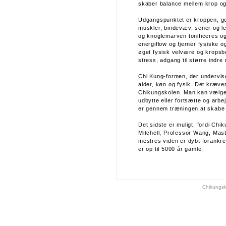
skaber balance mellem krop og
Udgangspunktet er kroppen, ge
muskler, bindevæv, sener og le
og knoglemarven tonificeres og
energiflow og fjerner fysiske 
øget fysisk velvære og kropsb
stress, adgang til større indre
Chi Kung-formen, der undervise
alder, køn og fysik. Det kræve
Chikungskolen. Man kan vælge 
udbytte eller fortsætte og arbe
er gennem træningen at skabe e
Det sidste er muligt, fordi Ch
Mitchell, Professor Wang, Mas
mestres viden er dybt forankret
er op til 5000 år gamle.
Chikungsk