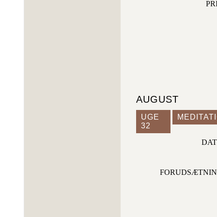
PR
AUGUST
UGE
MEDITATI
32
DA
FORUDSÆTNI