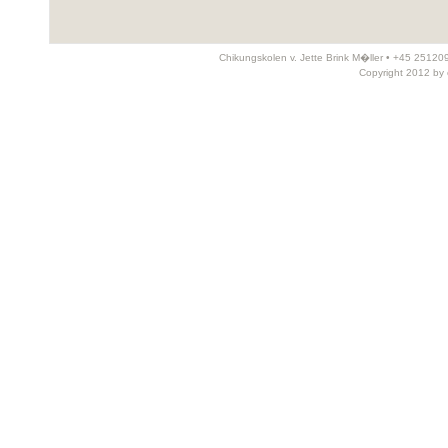
Chikungskolen v. Jette Brink M�ller • +45 25120
Copyright 2012 by 