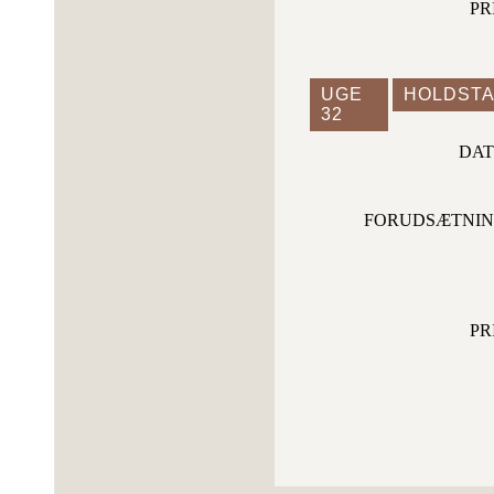
PR
UGE
HOLDSTA
32
DA
FORUDSÆTNI
PR