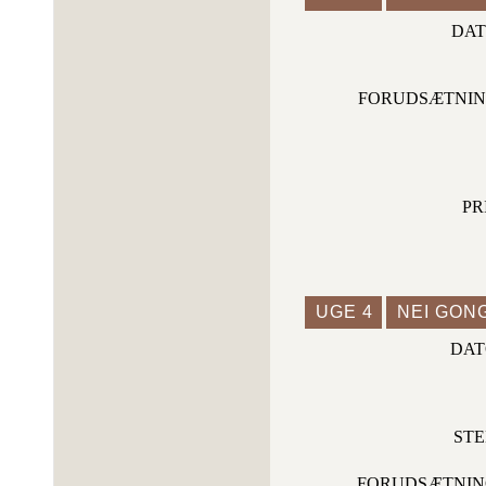
DA
FORUDSÆTNI
PR
UGE 4
NEI GONG
DAT
ST
FORUDSÆTNI