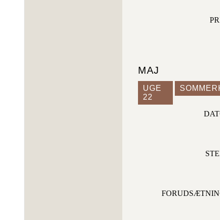
PR
MAJ
UGE
SOMMERK
22
DAT
ST
FORUDSÆTNI