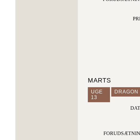
PR
MARTS
UGE
DRAGON D
13
DA
FORUDSÆTNI