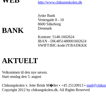
WEB
http://www.chikungskolen.dk
Jyske Bank
Vestergade 8 - 10
8600 Silkeborg
BANK
Denmark
Kontonr: 5148-1602624
IBAN - DK4851480001602624
SWIFT/BIC-kode:JYBADKKK
AKTUELT
Velkommen til den nye sæson.
Start onsdag den 5. august
Chikungskolen v. Jette Brink M�ller • +45 25120913 •
mail@chikun
Copyright 2012 by chikungskolen.dk. All Rights Reserved