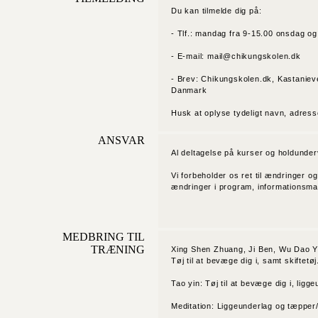
Du kan tilmelde dig på:
- Tlf.: mandag fra 9-15.00 onsdag o
- E-mail: mail@chikungskolen.dk
- Brev: Chikungskolen.dk, Kastaniev
Danmark
Husk at oplyse tydeligt navn, adresse
ANSVAR
Al deltagelse på kurser og holdunder
Vi forbeholder os ret til ændringer og
ændringer i program, informationsmat
MEDBRING TIL
TRÆNING
Xing Shen Zhuang, Ji Ben, Wu Dao Y
Tøj til at bevæge dig i, samt skiftetøj
Tao yin: Tøj til at bevæge dig i, lig
Meditation: Liggeunderlag og tæpper/p