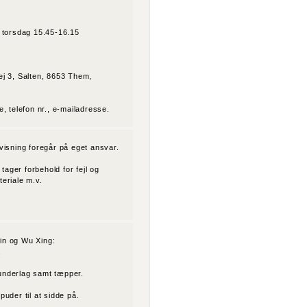
g torsdag 15.45-16.15
ej 3, Salten, 8653 Them,
, telefon nr., e-mailadresse.
visning foregår på eget ansvar.
 tager forbehold for fejl og
eriale m.v.
in og Wu Xing:
.
geunderlag samt tæpper.
uder til at sidde på.