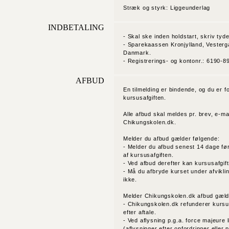
Stræk og styrk: Liggeunderlag
INDBETALING
- Skal ske inden holdstart, skriv tyde
- Sparekaassen Kronjylland, Vesterg
Danmark.
- Registrerings- og kontonr.: 6190-
AFBUD
En tilmelding er bindende, og du er for
kursusafgiften.
Alle afbud skal meldes pr. brev, e-mail, 
Chikungskolen.dk.
Melder du afbud gælder følgende:
- Melder du afbud senest 14 dage fø
af kursusafgiften.
- Ved afbud derefter kan kursusafgif
- Må du afbryde kurset under afvikli
ikke.
Melder Chikungskolen.dk afbud gæld
- Chikungskolen.dk refunderer kursusa
efter aftale.
- Ved aflysning p.g.a. force majeur
(aflysninger efter opfordringer elle