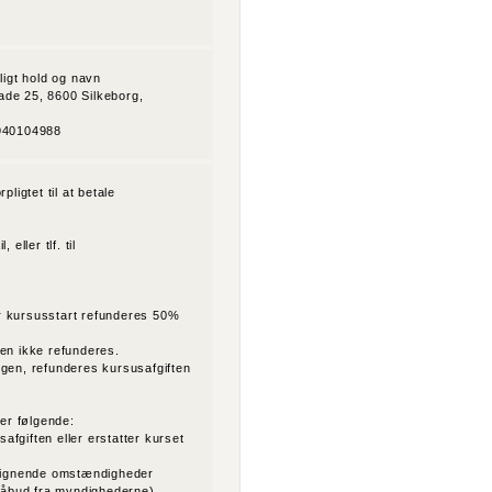
ligt hold og navn
ade 25, 8600 Silkeborg,
8940104988
pligtet til at betale
eller tlf. til
r kursusstart refunderes 50%
ten ikke refunderes.
ngen, refunderes kursusafgiften
er følgende:
fgiften eller erstatter kurset
e lignende omstændigheder
r påbud fra myndighederne)