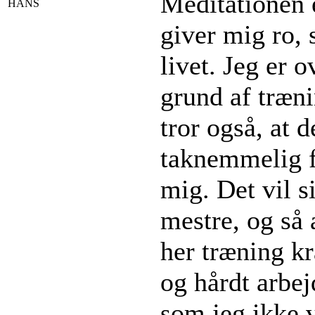
Meditationen e
HANS
giver mig ro, 
livet. Jeg er 
grund af træni
tror også, at 
taknemmelig f
mig. Det vil s
mestre, og så
her træning k
og hårdt arbe
som jeg ikke 