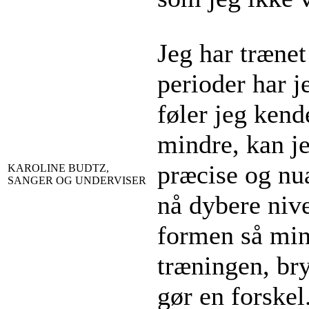
Jeg har trænet
perioder har j
føler jeg kend
mindre, kan j
præcise og nua
KAROLINE BUDTZ,
SANGER OG UNDERVISER
nå dybere niv
formen så min
træningen, bry
gør en forskel