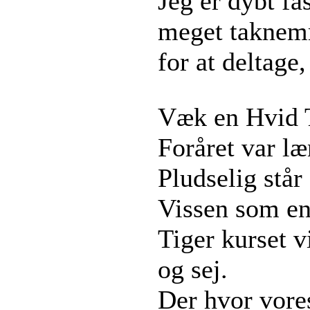
Jeg er dybt fa
meget taknemm
for at deltage
Væk en Hvid T
Foråret var læ
Pludselig står 
Vissen som en 
Tiger kurset v
og sej.
Der hvor vores