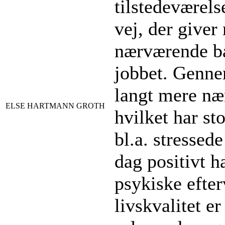
tilstedeværel
vej, der giver
nærværende bå
jobbet. Genne
langt mere nær
ELSE HARTMANN GROTH
hvilket har st
bl.a. stressed
dag positivt h
psykiske efter
livskvalitet e