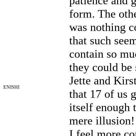
patience and g
form. The other
was nothing co
that such see
contain so mu
they could be 
Jette and Kirs
ENISHI
that 17 of us
itself enough 
mere illusion
I feel more co